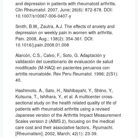
and depression in patients with rheumatoid arthritis.
Clin Rheumatol. 2007, June; 26(6): 872-878. DOI:
10.1007/s10067-006-0407-y
Smith, B.W., Zautra, A.J. The effects of anxiety and
depression on weekly pain in women with arthritis.
Pain. 2008, Aug.; 138(2): 354-361. DOI:
10.1016/j.pain.2008.01.008
Alarcón, C.S., Calvo, F., Soto, G. Adaptación y
validación del cuestionario de evaluación de salud
modificado (M-HAQ) en pacientes peruanos con
artritis reumatoide. Rev Peru Reumatol. 1996; 2(S1):
40.
Hashimoto, A., Sato, H., Nishibayahi, Y., Shiino, Y.,
Kutsuna, T., Ishihara, Y., et al. A multicenter cross-
sectional study on the health related quality of life of
patients with rheumatoid arthritis using a revised
Japanese version of the Arthritis Impact Measurement
Scales version 2 (AIMS 2), focusing on the medical
care cost and their associative factors.. Ryumachi.
[Rheumatism]. 2002, March; 42(1): 23-39.