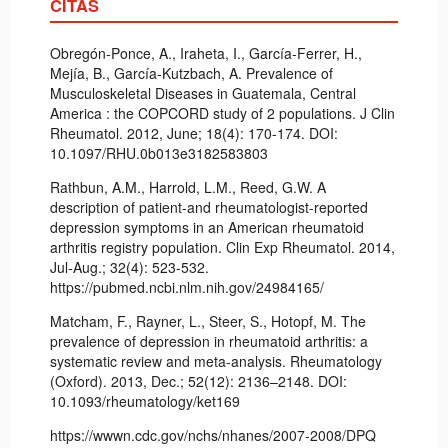
CITAS
Obregón-Ponce, A., Iraheta, I., García-Ferrer, H.,
Mejía, B., García-Kutzbach, A. Prevalence of
Musculoskeletal Diseases in Guatemala, Central
America : the COPCORD study of 2 populations. J Clin
Rheumatol. 2012, June; 18(4): 170-174. DOI:
10.1097/RHU.0b013e3182583803
Rathbun, A.M., Harrold, L.M., Reed, G.W. A
description of patient-and rheumatologist-reported
depression symptoms in an American rheumatoid
arthritis registry population. Clin Exp Rheumatol. 2014,
Jul-Aug.; 32(4): 523-532.
https://pubmed.ncbi.nlm.nih.gov/24984165/
Matcham, F., Rayner, L., Steer, S., Hotopf, M. The
prevalence of depression in rheumatoid arthritis: a
systematic review and meta-analysis. Rheumatology
(Oxford). 2013, Dec.; 52(12): 2136–2148. DOI:
10.1093/rheumatology/ket169
https://wwwn.cdc.gov/nchs/nhanes/2007-2008/DPQ