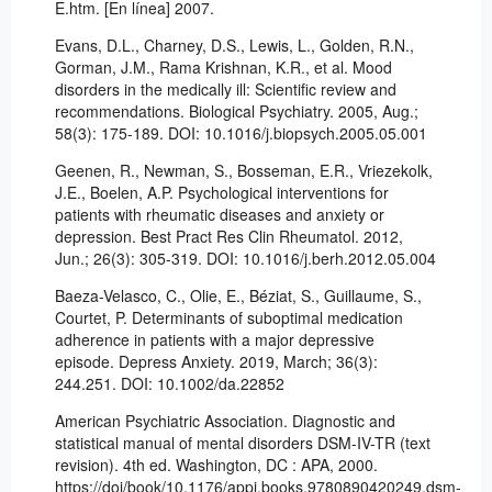
E.htm. [En línea] 2007.
Evans, D.L., Charney, D.S., Lewis, L., Golden, R.N.,
Gorman, J.M., Rama Krishnan, K.R., et al. Mood
disorders in the medically ill: Scientific review and
recommendations. Biological Psychiatry. 2005, Aug.;
58(3): 175-189. DOI: 10.1016/j.biopsych.2005.05.001
Geenen, R., Newman, S., Bosseman, E.R., Vriezekolk,
J.E., Boelen, A.P. Psychological interventions for
patients with rheumatic diseases and anxiety or
depression. Best Pract Res Clin Rheumatol. 2012,
Jun.; 26(3): 305-319. DOI: 10.1016/j.berh.2012.05.004
Baeza-Velasco, C., Olie, E., Béziat, S., Guillaume, S.,
Courtet, P. Determinants of suboptimal medication
adherence in patients with a major depressive
episode. Depress Anxiety. 2019, March; 36(3):
244.251. DOI: 10.1002/da.22852
American Psychiatric Association. Diagnostic and
statistical manual of mental disorders DSM-IV-TR (text
revision). 4th ed. Washington, DC : APA, 2000.
https://doi/book/10.1176/appi.books.9780890420249.dsm-