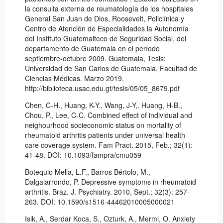
la consulta externa de reumatología de los hospitales
General San Juan de Dios, Roosevelt, Policlínica y
Centro de Atención de Especialidades la Autonomía
del Instituto Guatemalteco de Seguridad Social, del
departamento de Guatemala en el período
septiembre-octubre 2009. Guatemala, Tesis:
Universidad de San Carlos de Guatemala, Facultad de
Ciencias Médicas. Marzo 2019.
http://biblioteca.usac.edu.gt/tesis/05/05_8679.pdf
Chen, C-H., Huang, K-Y., Wang, J-Y,. Huang, H-B.,
Chou, P., Lee, C-C. Combined effect of individual and
neighourhood socieconomic status on mortality of
rheumatoid arthritis patients under universal health
care coverage system. Fam Pract. 2015, Feb.; 32(1):
41-48. DOI: 10.1093/fampra/cmu059
Botequio Mella, L.F., Barros Bértolo, M.,
Dalgalarrondo, P. Depressive symptoms in rheumatoid
arthritis. Braz. J. Psychiatry. 2010, Sept.; 32(3): 257-
263. DOI: 10.1590/s1516-44462010005000021
Isik, A., Serdar Koca, S., Ozturk, A., Mermi, O. Anxiety