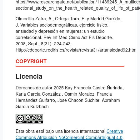
https://www.researchgate.net/publication/11439245_A_multice
sectional_study_on_the_health_related_quality_of_life_of_pa
Olmedilla Zafra, A., Ortega Toro, E. y Madrid Garrido,
J. Variables sociodemográficas, ejercicio físico,
ansiedad y depresión en mujeres: un estudio
correlacional. Rev Int Med Cienc Act Fis Deporte.
2008, Sept.; 8(31): 224-243.
Http://cdeporte.rediris.es/revista/revista31/artansiedad92.htm
COPYRIGHT
Licencia
Derechos de autor 2025 Kay Francela Castro Ñurinda,
Karla García González , Osmin Moralez, Francia
Hernández Guifarro, José Chacón Súchite, Abraham
García Kutzbach
Esta obra está bajo una licencia internacional
Creative
Commons Atribución-NoComercial-CompartirIgual 4.0
.