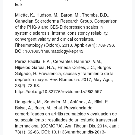
iv-tr
Milette, K., Hudson, M., Baron, M., Thombs, B.D.,
Canadian Scleroderma Research Group. Comparison
of the PHQ-9 and CES-D depression scales in
systemic sclerosis: Internal consistency reliability,
convergent validity and clinical correlates.
Rheumatology (Oxford). 2010, April; 49(4): 789-796.
DOI: 10.1093/rheumatology/kep443
Pérez-Padilla, E.A., Cervantes-Ramírez, V.M.,
Hijuelos-García, N.A., Pineda-Cortés, J.C., Burgos-
Salgado, H. Prevalencia, causas y tratamiento de la
depresión mayor. Rev. Biomédica. 2017, May-Ago.;
28(2): 73-98.
https://doi.org/10.32776/revbiomed.v28i2.557
Dougados, M., Soubrier, M., Antúnez, A., Blint, P.,
Balsa, A., Buch, M., et al. Prevalencia de
comorbilidades en artritis reumatoide y evaluacion de
su seguimiento : resultados de un estudio transversal
internacional (COMORA). Ann Rheum Dis. 2014, Jan.;
73(1): 62-86. DOI: 10.1136/annrheumdis-2013-