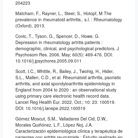
204223
Matcham, F., Rayner, L., Steer, S., Hotopf, M The
prevalence in rheumatoid arthritis.. s.l. : Rheumatology
(Oxford), 2013.
Covic, T., Tyson, G., Spencer, D., Howe, G.
Depression in rheumatology artritis patients :
demographic, clinical, and psychological predictors. J
Psychosom Res. 2006, May; 60(5): 469-476. DOI:
10.1016/j.jpsychores.2005.09.011
Scott, I.C., Whittle, R., Bailey, J., Twohig, H., Hider,
S.L., Mallen, C.D., et al. Rheumatoid arthritis, psoriatic
arthritis, and axial spondyloarthritis epidemiology in
England from 2004 to 2020 : an observational study
using primary care electronic health record data.
Lancet Reg Health Eur. 2022, Oct.; 10: 23: 100519.
DOI: 10.1016/j.lanepe.2022.100519
Gómez Moscut, S.M., Valladares Del Cid, D.W.,
Morales Quiñónez, L.F., López Noj, J.A.
Caracterización epidemiológica clínica y terapéutica de
pacientes con artritis reumatoide : Estudio realizado en