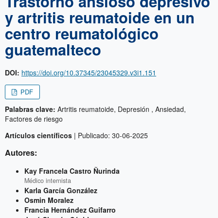
Trastorno ansioso depresivo
y artritis reumatoide en un
centro reumatológico
guatemalteco
DOI:
https://doi.org/10.37345/23045329.v3i1.151
PDF
Palabras clave:
Artritis reumatoide,
Depresión ,
Ansiedad,
Factores de riesgo
Artículos científicos
| Publicado: 30-06-2025
Autores:
Kay Francela Castro Ñurinda
Médico internista
Karla García González
Osmin Moralez
Francia Hernández Guifarro